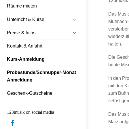
123musik 
Räume mieten
Das Music
Unterricht & Kurse
Mutmach-Ge
verstorbe
Preise & Infos
wiederzuf
halten.
Kontakt & Anfahrt
Die Geschi
Kurs-Anmeldung
bunte Mis
Probestunde/Schnupper-Monat
In den Pr
Anmeldung
mit den K
zum Bühne
Geschenk-Gutscheine
selbst ge
123musik on social media
Das Music
Facebook
März aufge