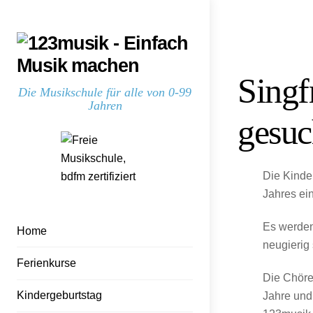
Skip
Skip
to
to
content
content
Singf
Die Musikschule für alle von 0-99
Jahren
gesuc
Die Kinde
Jahres ein
Es werden 
Home
neugierig
Ferienkurse
Die Chöre 
Kindergeburtstag
Jahre und