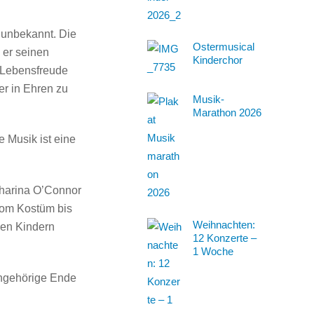
 unbekannt. Die
Ostermusical
 er seinen
Kinderchor
e Lebensfreude
er in Ehren zu
Musik-
Marathon 2026
e Musik ist eine
tharina O’Connor
Vom Kostüm bis
Weihnachten:
den Kindern
12 Konzerte –
1 Woche
angehörige Ende