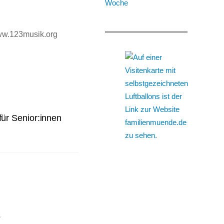
ww.123musik.org
für Senior:innen
S