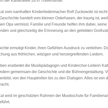
in der Kaiserallee 2b in Travemünde.
al vom namhaften Kinderliedermacher Rolf Zuckowski ist recht
schichte handelt vom kleinen Osterhasen, der traurig ist, weil
nen Opa vermisst. Familie und Freunde helfen ihm dabei, sein
inden und gleichzeitig die Erinnerung an den geliebten Großvat
chte ermutigt Kinder, ihren Gefühlen Ausdruck zu verleihen. Di
chung aus fröhlichen, witzigen und herzergreifenden Liedern.
oben erarbeitet die Musikpädagogin und Kinderchor-Leiterin Ka
indern gemeinsam die Geschichte und die Bühnengestaltung. 
nbild, von den Hauptrollen bis zu den Dialogen: Alles ist von 
macht.
al wird im geschützten Rahmen der Musikschule für Familien
führt.