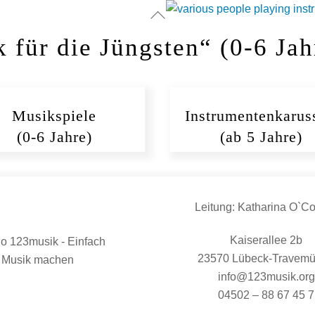
Back
To
 für die Jüngsten“ (0-6 Jah
Top
Musikspiele
Instrumentenkarus
(0-6 Jahre)
(ab 5 Jahre)
Leitung: Katharina O`C
Kaiserallee 2b
23570 Lübeck-Travem
info@123musik.org
04502 – 88 67 45 7