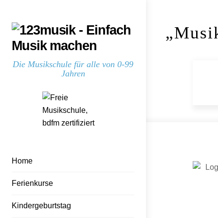
Skip
Skip
to
to
„Musik
content
content
Die Musikschule für alle von 0-99
Jahren
Home
Ferienkurse
Kindergeburtstag