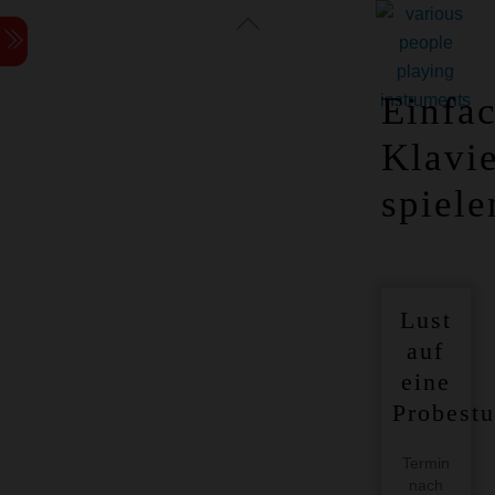
Skip
Skip
Back
Menu
to
to
To
content
content
Top
Einfa
Klavi
spiele
Lust
auf
eine
Probest
Termin
nach