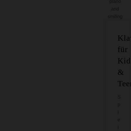
Kla
für
Kid
&
Tee
S
p
i
e
l