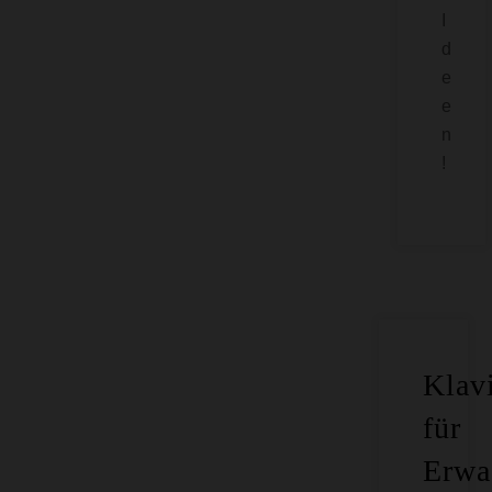
I
d
e
e
n
!
Klavi
für
Erwa