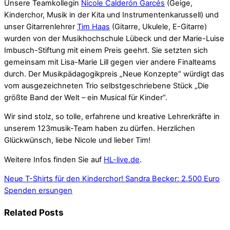
Unsere Teamkollegin
Nicole Calderón Garcés
(Geige,
Kinderchor, Musik in der Kita und Instrumentenkarussell) und
unser Gitarrenlehrer
Tim Haas
(Gitarre, Ukulele, E-Gitarre)
wurden von der Musikhochschule Lübeck und der Marie-Luise
Imbusch-Stiftung mit einem Preis geehrt. Sie setzten sich
gemeinsam mit Lisa-Marie Lill gegen vier andere Finalteams
durch. Der Musikpädagogikpreis „Neue Konzepte“ würdigt das
vom ausgezeichneten Trio selbstgeschriebene Stück „Die
größte Band der Welt – ein Musical für Kinder“.
Wir sind stolz, so tolle, erfahrene und kreative Lehrerkräfte in
unserem 123musik-Team haben zu dürfen. Herzlichen
Glückwünsch, liebe Nicole und lieber Tim!
Weitere Infos finden Sie auf
HL-live.de
.
Neue T-Shirts für den Kinderchor!
Sandra Becker: 2.500 Euro
Spenden ersungen
Related Posts