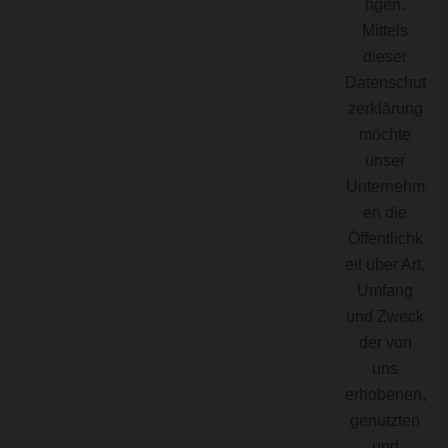
ngen.
Mittels
dieser
Datenschut
zerklärung
möchte
unser
Unternehm
en die
Öffentlichk
eit über Art,
Umfang
und Zweck
der von
uns
erhobenen,
genutzten
und