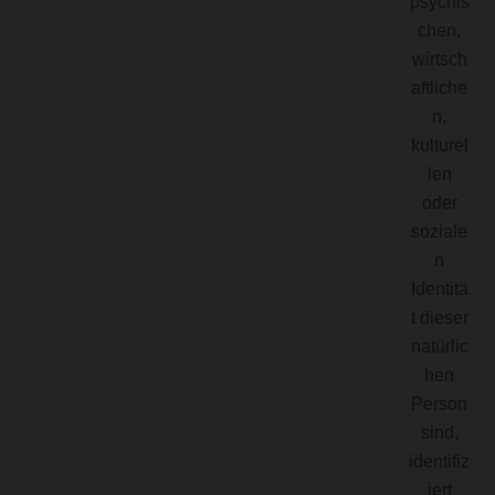
psychis
chen,
wirtsch
aftliche
n,
kulturel
len
oder
soziale
n
Identitä
t dieser
natürlic
hen
Person
sind,
identifiz
iert