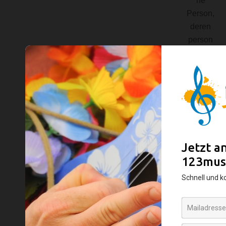
he
Person,
deren
person
enbezo
gene
Daten
von
dem für
die
Verarb
eitung
Verant
wortlich
en
verarbe
itet
werden