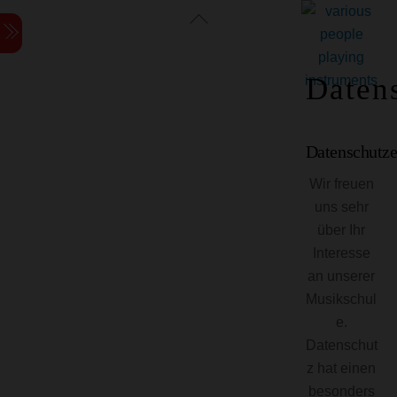
Skip
Skip
Back
Menu
to
to
To
content
content
Top
Daten
Datenschutze
Wir freuen
uns sehr
über Ihr
Interesse
an unserer
Musikschul
e.
Datenschut
z hat einen
besonders