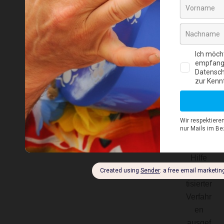
.
c)
Verarbeit
Verarb
eitung
ist
jeder
mit
oder
ohne
Hilfe
automa
tisierter
Verfahr
en
ausgef