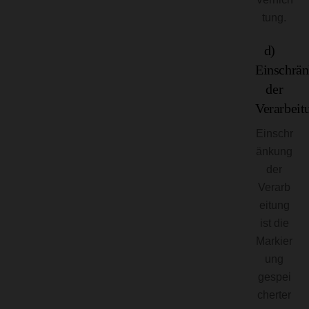
tung.
d)
Einschrä
der
Verarbeit
Einschr
änkung
der
Verarb
eitung
ist die
Markier
ung
gespei
cherter