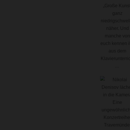
„Große Kunst
ganz
niedrigschwell
näher. Und
manche von
euch kennen i
aus dem
Klavierunterri
…
Eine
ungewöhnlic
Konzertreihe
Travemünde