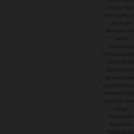
Denisov spiel
sein Klavier q
durch alle
Musikstile u
hat ein
besonderes
Händchen dafü
große Musi
auszuwählen
die viele Kind
und Erwachse
emotional sofo
anspricht. Sei
lustige
Moderation
bringt dem
Publikum di