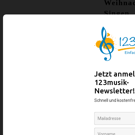
Weihnac
Singen
online:
Diensta
15.
Dezemb
19:30
Uhr
Für alle,
die auch 
Corona-
Zeiten
gemeins