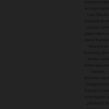
Instrumentalle
er:innen spiel
Live-Stream
Konzerte für i
Schüler:inne
jeden Alters u
deren Familie
Klassische
Konzerte, die 
Kinder sons
selten besuch
können,
kommen nun 
kindgerechte
Format zu ihn
nach Hause u
„infizieren“ d