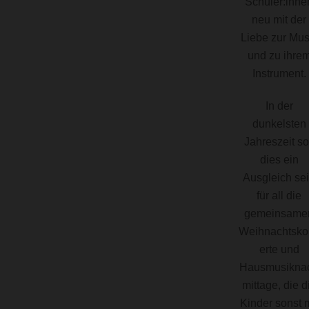
Schüler:inne
neu mit der
Liebe zur Mus
und zu ihre
Instrument.
In der
dunkelsten
Jahreszeit so
dies ein
Ausgleich se
für all die
gemeinsame
Weihnachtsko
erte und
Hausmusikna
mittage, die d
Kinder sonst m