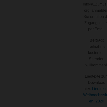
info@123musi
org anmelde
Sie erhalten d
Zugangsdate
per Email.
Beitrag:
Teilnahme
kostenlos,
Spenden
willkommen
Liedtexte zu
Download
hier:
Liedtext
Weihnachtssi
en_2020