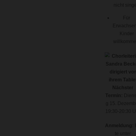
nicht sing
Für
Erwachsen
Kinder
willkomme
Nächster
Termin:
Diens
g 15. Dezemb
19:30-20:30 U
Anmeldung:
B
te unter