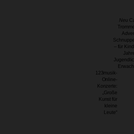
Neu
Ca
Tromme
Adven
Schnuppe
– für Kin
Jahr
Jugendli
Erwach
123musik-
Online-
Konzerte:
„Große
Kunst für
kleine
Leute“