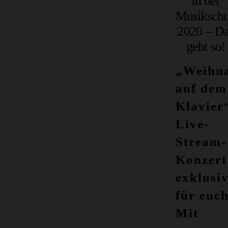
in der
Musikschu
2020 – D
geht so!
„Weihna
auf dem
Klavier
Live-
Stream-
Konzert
exklusi
für euch
Mit